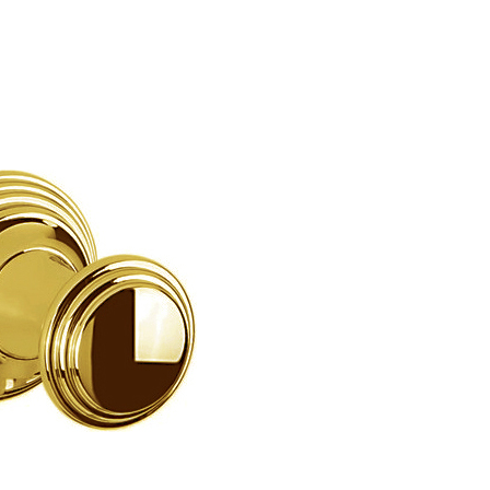
аждения
Полки и корзины
Крючки для ванной 
Полки для полотенец
Крючки для ванной 
ссуары
Полки стеклянные
Крючки для ванной
шители
Косметические зеркала
Крючки для ванной
ы
Держатели запасных рулонов
Крючки для ванной
Ведра
Крючки для ванной 
Салфетницы
Крючки для ванной
анны
Комплекты
Крючки для ванной
ели
Стойки напольные
Крючки для ванной
Контейнеры
Крючки для ванной 
Корзины для белья
Крючки для ванно
Подставки
Крючки для ванной F
Ароматические диффузоры
Крючки для ванной 
Поручни
Крючки для ванной 