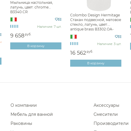
Мыльница настольная,
Фены и держатели
латунь, цвет: chrome
Крючки для ванно
B3340.CR
Colombo Design Hermitage
Диспенсеры ватных дисков
Крючки для ванной
Стакан подвесной, матовое
стекло, латунь, цвет:
Наличие: 7 шт.
Крючки для ванной 
antique brass B3302.OA-
VAN
9 658
руб.
Крючки для ванной
н
Наличие: 3 шт.
В корзину
Крючки для ванной 
16 562
руб.
Крючки для ванной 
В корзину
Крючки для ванной 
Крючки для ванно
Крючки для ванной
Крючки для ванной
Крючки для ванной
О компании
Аксессуары
Крючки для ванно
Мебель для ванной
Смесители
Крючки для ванной V
Раковины
Производители
Крючки для ванной