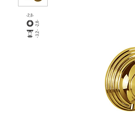
Душевые огр
Душ
Мойки и аксе
Полотенцесу
Трапы и слив
Биде
Писсуары
Акриловые в
Водонагреват
Сауны
Подготовка