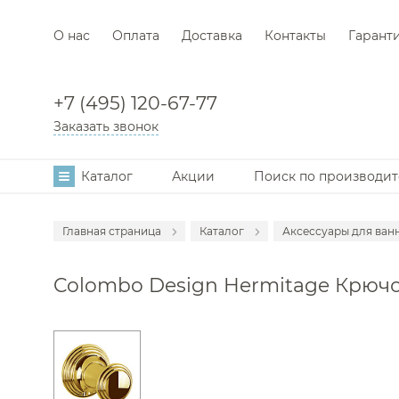
О нас
Оплата
Доставка
Контакты
Гарант
+7 (495) 120-67-77
Заказать звонок
Каталог
Акции
Поиск по производи
Главная страница
Каталог
Аксессуары для ван
Мебель для в
Colombo Design Hermitage Крючок
Смесители
Раковины
Унитазы
Инсталляции
Ванны