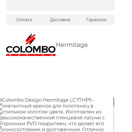
Stella
Tiffany World
Оплата
Доставка
Гарантия
 Timo
Vitra
Hermitage
Wasserkraft
й Am.Pm
Burlington
ров
 Globo
Allen Brau
 Laufen
д
Colombo Design Hermitage LC77.HPS -
Унитазы
Migliore
я
элегантный крючок для полотенец в
я
стильном золотом цвете. Изготовлен из
 Simas
Унитазы с бачком
.8
высококачественной глянцевой латуни с
.8
Унитазы подвесные
 Bemeta
.2
прочным PVD покрытием, что делает его
Унитазы приставные
.8
износостойким и долговечным. Отлично
Комплекты с инсталляцией
Jorger