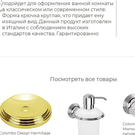
1
Комплектующие для унитазов
подойдет для оформления ванной комнаты
1
в классическом или современном стиле.
 Maier
Мойки и аксессуары
ы
Форма крючка круглая, что придает ему
й Boheme
изящный вид. Данный продукт изготовлен
Кухонные мойки
в Италии с соблюдением высоких
Дозаторы
 Webert
стандартов качества. Гарантированно
Сушилки
 Dornbracht
прослужит вам долгие годы, добавляя
Измельчители отходов
Фильтры
утонченности и стиля в ваш интерьер.
 Ravak
Аксессуары для кухонных
Водонагреватели
моек
 Sbordoni
Комплектующие моек
Сливы
Накопительные
Iddis
водонагреватели
Смесители для кухни
Проточные водонагреватели
 Almar
Посмотреть все товары
 Art&Max
й Devon&Devon
Фильтр
 Abber
Все
 Kerasan
Держатели для туалетной
Colom
Geberit
бумаги Colombo Design
Мыльн
Colombo Design Hermitage
латунь
 Remer