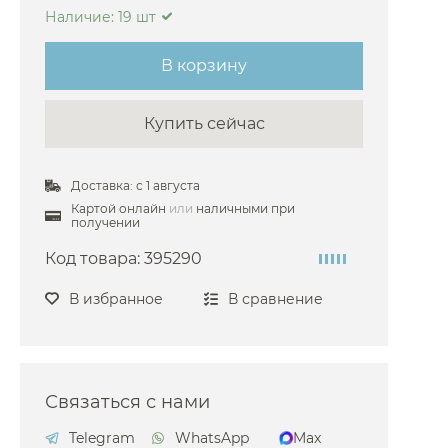
Наличие: 19 шт
Gattoni
Gessi
В корзину
 Grohe
Купить сейчас
 Hansgrohe
 Keuco
Доставка: с 1 августа
Nicolazzi
Картой онлайн
или
наличными при
 Omnires
получении
 3SC
Код товара:
395290
 ArtCeram
В избранное
В сравнение
Decor Walther
й Emco
ima Carlo Frattini
Связаться с нами
Kludi
Telegram
WhatsApp
Max
Novellini