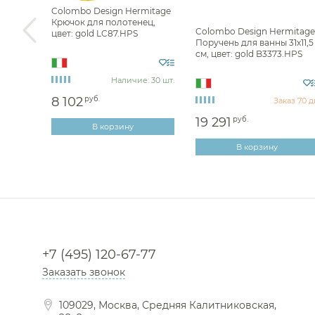
Colombo Design Hermitage
Крючок для полотенец,
Colombo Design Hermitage
цвет: gold LC87.HPS
mitage
Поручень для ванны 31х11,5
ь
см, цвет: gold B3373.HPS
d
Наличие: 30 шт.
8 102
руб.
Заказ 70 д
е: 1 шт.
19 291
руб.
В корзину
В корзину
+7 (495) 120-67-77
Заказать звонок
109029, Москва, Средняя Калитниковская,