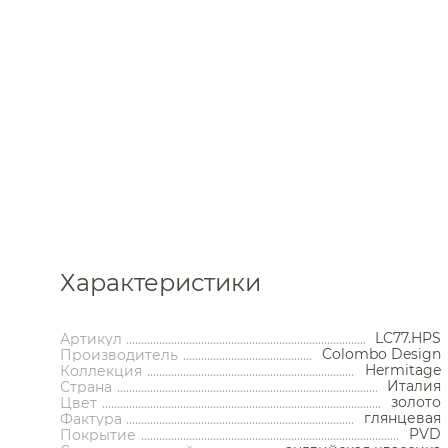
Каталог
Характеристики
LC77.HPS
Артикул
Аксессуары
Мебель 
Colombo Design
Производитель
ком
Hermitage
Коллекция
Держатели туалетной бумаги
Гар
Италия
Страна
золото
Цвет
Дозаторы
Тумбы по
глянцевая
Фактура
Мыльницы
Зе
PVD
Покрытие
Стаканы
Шкафы