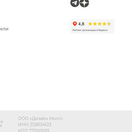
тели
ООО «Дизайн Молл»
те
ИНН 3128134123
й
КПП 772501001