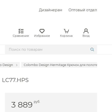
Дизайнерам
Оптовый отдел
Сравнение
Избранное
Корзина
Вход
o Design
Colombo Design Hermitage Крючок для полотенец, подве
 Axor
d LC77.HPS
Bertocci
 Bongio
Cisal
3 889
руб.
Duravit
Fantini