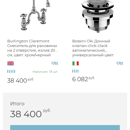
Burlington Claremont
Bossini Oki Донный
Смеситель для раковины
клапан click-clack
на 2 отверстия, излив 20h
автоматический,
см, цвет: хром/черный
универсальный цвет:
глянец CL27-QT BLA
chrome Z000301.030
Наличие: 19 шт.
6 082
руб.
38 400
руб.
Итого
38 400
руб.
Аксессуары