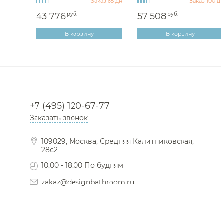
з 100 дн
Заказ 85 дн
Заказ 100 д
43 776
руб.
57 508
руб.
В корзину
В корзину
+7 (495) 120-67-77
Заказать звонок
109029, Москва, Средняя Калитниковская,
28с2
10.00 - 18.00 По будням
zakaz@designbathroom.ru