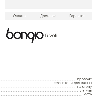
Оплата
Доставка
Гарантия
Rivoli
Унитазы
Унитазы с бачком
Унитазы подвесные
прованс
Унитазы приставные
смесители для ванны
Комплекты с инсталляцией
на стену
латунь
Комплектующие для унитазов
есть
Мойки и аксессуары