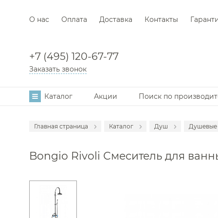
О нас
Оплата
Доставка
Контакты
Гарант
+7 (495) 120-67-77
Заказать звонок
Каталог
Акции
Поиск по производи
Главная страница
Каталог
Душ
Душевые 
Аксессуары
Смеси
Bongio Rivoli Смеситель для ванн
Мебель для в
Смеси
Смесители
Душе
Раковины
Гигие
Унитазы
Душе
Инсталляции
Душев