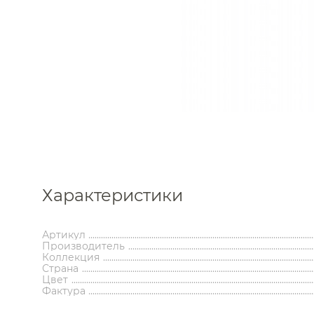
Каталог
Аксессуары
Мебель 
Характеристики
ком
Держатели туалетной бумаги
Гар
Дозаторы
Тумбы по
Артикул
Мыльницы
Зе
Производитель
Стаканы
Шкафы
Коллекция
Страна
Ершики
Зерка
Цвет
Крючки
Ш
Инсталляции
Ва
Фактура
Полотенцедержатели
Ко
Полки и корзины
Бан