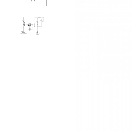
Ванны
Душе
Душевые огр
Душе
Мойки и аксе
Душе
Полотенцесу
Изли
Трапы и слив
Верхн
Биде
Кронш
Писсуары
Держа
Акриловые в
Шланг
Водонагреват
Перек
Сауны
Встро
Подготовка
Душе
Компл