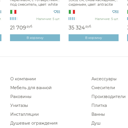
Диспенсеры ватных дисков
под смеситель, цвет: white
сиденьем, цвет: antracite
967-BIDET-W
967-SET-A
.
Наличие: 5 шт.
Наличие: 5 шт.
21 709
руб.
35 324
руб.
В корзину
В корзину
О компании
Аксессуары
Мебель для ванной
Смесители
Раковины
Производители
Унитазы
Плитка
Инсталляции
Ванны
Душевые ограждения
Душ