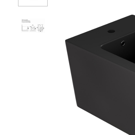
Ванны
Душевые огр
Душ
Мойки и аксе
Полотенцесу
Трапы и слив
Писсуары
Акриловые в
Водонагреват
Сауны
Подготовка