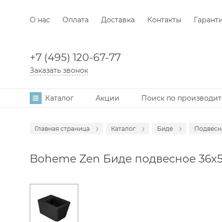
О нас
Оплата
Доставка
Контакты
Гарант
+7 (495) 120-67-77
Заказать звонок
Каталог
Акции
Поиск по производи
Главная страница
Каталог
Биде
Подвесн
Аксессуары
Напо
Boheme Zen Биде подвесное 36x51 
Мебель для в
Комп
Смесители
Раковины
Унитазы
Инсталляции