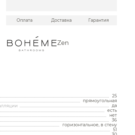
Оплата
Доставка
Гарантия
Zen
Унитазы
25
прямоугольная
Унитазы с бачком
да
талляции
Унитазы подвесные
есть
Унитазы приставные
нет
Комплекты с инсталляцией
36
горизонтальное, в стену
Комплектующие для унитазов
51
Мойки и аксессуары
30