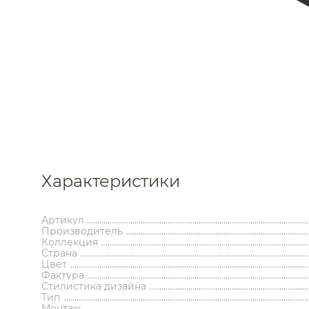
Каталог
Характеристики
Аксессуары
Мебель 
ком
Артикул
Производитель
Держатели туалетной бумаги
Гар
Коллекция
Дозаторы
Тумбы по
Страна
Мыльницы
Зе
Цвет
Стаканы
Шкафы
Фактура
Стилистика дизайна
Ершики
Зерка
Тип
Крючки
Ш
Инсталляции
Ва
Монтаж