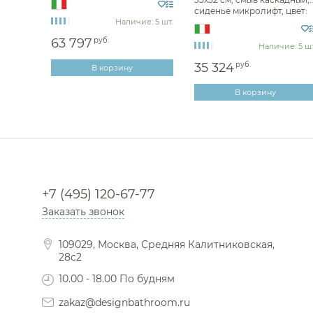
white 967-SET-2-MW
сиденье микролифт, цвет:
е: 5 шт.
Наличие: 5 шт.
daphne 967-SET-D
63 797
руб.
Наличие: 5 шт
35 324
руб.
В корзину
В корзину
+7 (495) 120-67-77
Заказать звонок
109029, Москва, Средняя Калитниковская,
28с2
10.00 - 18.00 По будням
zakaz@designbathroom.ru