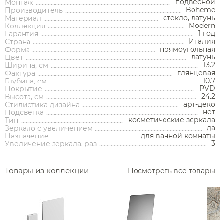
подвесной
Монтаж
Boheme
Производитель
стекло, латунь
Материал
Modern
Коллекция
1 год
Гарантия
Италия
Страна
Аксессуары
прямоугольная
Форма
латунь
Цвет
13.2
Ширина, см
Держатели туалетной бумаги
глянцевая
Фактура
10.7
Глубина, см
Дозаторы
PVD
Покрытие
24.2
Высота, см
Душ
Мыльницы
арт-деко
Стилистика дизайна
Каталог
нет
Подсветка
Стаканы
косметические зеркала
Тип
Смесители встраиваемые для душа и ванны
да
Зеркало с увеличением
Ершики
для ванной комнаты
Назначение
Смесители накладные для душа и ванны
3
Увеличение зеркала, раз
Аксессуары
Мебель для ванной комнаты
Мебель для ванной
Смесители
Крючки
комнаты
Смесители
Душевые комплекты
Полотенцедержатели
Товары из коллекции
Посмотреть все товары
Мойки и аксессуары
Душевые стойки
Гарнитуры
Трапы и сливы
Раковины
Смесители для раковины
Полки и корзины
Раковины
Унитазы
Инсталляции
Тумбы под раковину
Гигиенические души
Инсталляции
Смесители для раковины встраиваемые
Полки для полотенец
Кухонные мойки
Душевые ограждения
Унитазы
Ванны
Душевые гарнитуры
Трапы линейные
Раковины чаши
Зеркала
Ванны
Душевые ограждения
Душ
Смесители для раковины высокие
Косметические зеркала
Дозаторы