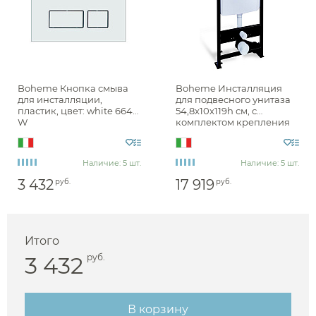
Boheme Кнопка смыва
Boheme Инсталляция
для инсталляции,
для подвесного унитаза
пластик, цвет: white 664-
54,8x10х119h см, с
W
комплектом крепления
Аксессуары
666
Наличие: 5 шт.
Наличие: 5 шт.
Держатели туалетной бумаги
3 432
17 919
руб.
руб.
Дозаторы
Душ
Мыльницы
Каталог
Стаканы
Итого
Смесители встраиваемые для душа и ванны
3 432
руб.
Ершики
Смесители накладные для душа и ванны
Аксессуары
Мебель для ванной комнаты
Мебель для ванной
Смесители
Крючки
комнаты
Смесители
Душевые комплекты
В корзину
Полотенцедержатели