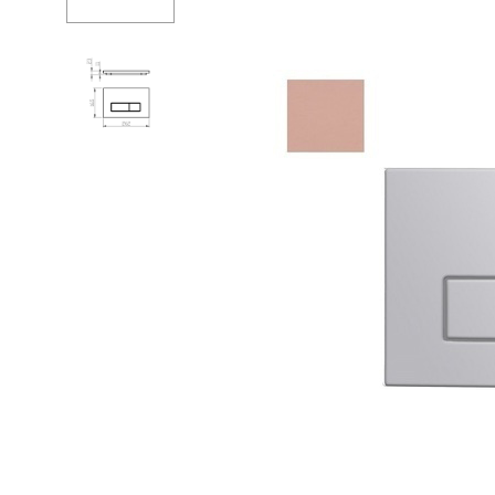
Душевые огр
Душ
Мойки и аксе
Полотенцесу
Трапы и слив
Биде
Писсуары
Акриловые в
Водонагреват
Сауны
Подготовка