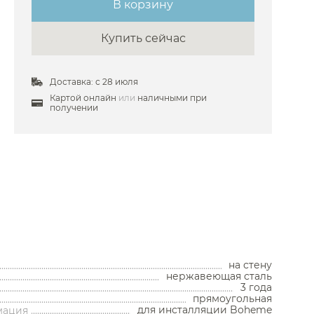
В корзину
Кухонные мойки
Дозаторы
Купить сейчас
Сушилки
Измельчители отходов
& Boch
Фильтры
Доставка: с 28 июля
Аксессуары для кухонных
Водонагреватели
ler
моек
Картой онлайн
или
наличными при
Комплектующие моек
получении
Сливы
Накопительные
водонагреватели
Смесители для кухни
ndard
Проточные водонагреватели
e
на стену
he
нержавеющая сталь
3 года
o
прямоугольная
для инсталляции Boheme
мация