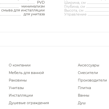
PVD
Ширина, см
Диспенсеры ватных дисков
минимализм
Глубина, см
Кнопки смыва Vincea
 смыва для инсталляции
Высота, см
для унитаза
Управление
Кнопки смыва QuadroD
Кнопки смыва Ritmoni
О компании
Аксессуары
Мебель для ванной
Смесители
Раковины
Производители
Унитазы
Плитка
Инсталляции
Ванны
Душевые ограждения
Душ