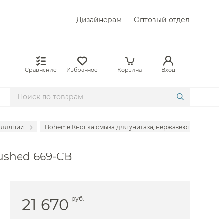
Дизайнерам
Оптовый отдел
Сравнение
Избранное
Корзина
Вход
алляции
Boheme Кнопка смыва для унитаза, нержавеющая сталь, 
Devon
ushed 669-CB
& Boch
21 670
руб.