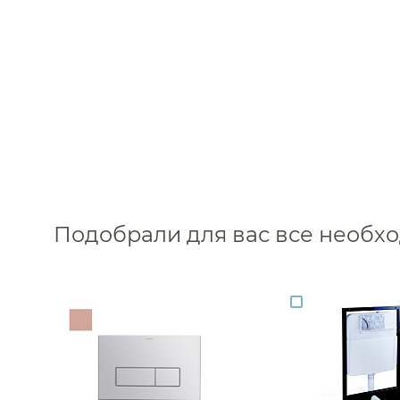
Каталог
Подобрали для вас все необ
Аксессуары
Мебель 
ком
Держатели туалетной бумаги
Гар
Дозаторы
Тумбы по
Мыльницы
Зе
Стаканы
Шкафы
Ершики
Зерка
Крючки
Ш
Инсталляции
Ва
Полотенцедержатели
Ко