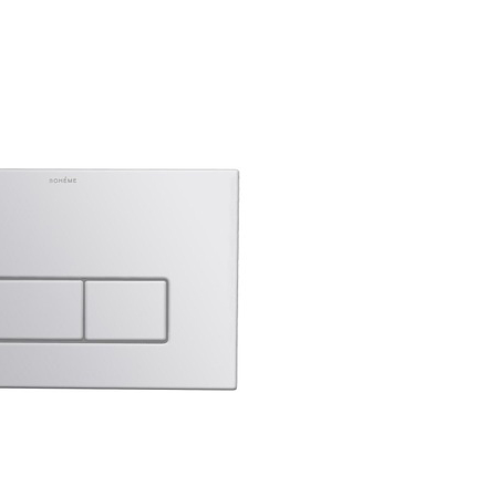
аждения
Кнопки смыва Berges
Кнопки смыва Dornbra
ссуары
Кнопки смыва Fima Carlo
шители
Кнопки смыва 3SC
ы
Кнопки смыва AlcaPlast
Кнопки смыва Am.Pm
Кнопки смыва Duravit
анны
Кнопки смыва Migliore
ели
Кнопки смыва Nicolazzi
Кнопки смыва Pestan
Кнопки смыва Roca
Кнопки смыва Sbordoni
Кнопки смыва Stella
Аксессуары
Кнопки смыва TECE