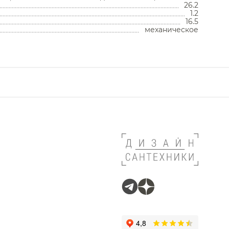
26.2
1.2
16.5
механическое
esign
o