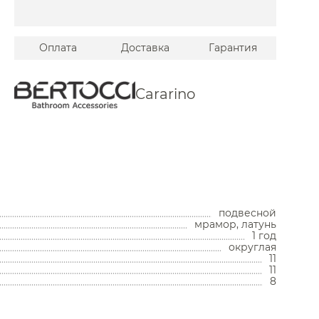
Stella
Tiffany World
Оплата
Доставка
Гарантия
 Timo
Vitra
Cararino
Wasserkraft
й Am.Pm
Burlington
ров
 Globo
Унитазы
Allen Brau
подвесной
Унитазы с бачком
мрамор, латунь
 Laufen
Унитазы подвесные
1 год
Унитазы приставные
округлая
Migliore
11
Комплекты с инсталляцией
11
Комплектующие для унитазов
 Simas
8
Мойки и аксессуары
 Bemeta
Jorger
Кухонные мойки