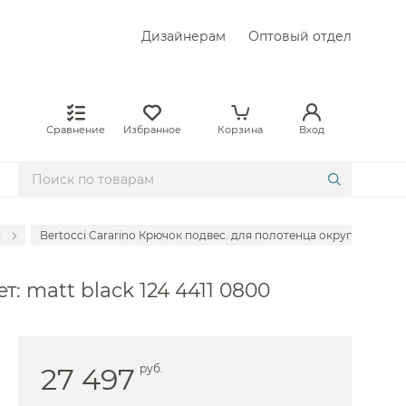
Дизайнерам
Оптовый отдел
Сравнение
Избранное
Корзина
Вход
i
Bertocci Cararino Крючок подвес. для полотенца округлый 11х11х8h
 Axor
т: matt black 124 4411 0800
 Bongio
Cisal
 Colombo Design
27 497
руб.
Duravit
Fantini