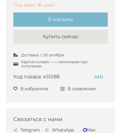
Под заказ
85 дней
Gattoni
Gessi
В корзину
 Grohe
Купить сейчас
 Hansgrohe
 Keuco
Доставка: с 30 октября
Nicolazzi
Картой онлайн
или
наличными при
 Omnires
получении
 3SC
Код товара:
451088
 ArtCeram
В избранное
В сравнение
Decor Walther
й Emco
ima Carlo Frattini
Связаться с нами
Kludi
Telegram
WhatsApp
Max
Novellini