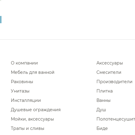
Крючки для ванно
Крючки для ванной
Крючки для ванной 
Крючки для ванной
Крючки для ванной 
Крючки для ванной 
О компании
Аксессуары
Крючки для ванной 
Мебель для ванной
Смесители
Крючки для ванно
Раковины
Производители
Крючки для ванной
Унитазы
Плитка
Крючки для ванной
Инсталляции
Ванны
Крючки для ванной
Душевые ограждения
Душ
Крючки для ванно
Мойки, аксессуары
Полотенцесуши
Крючки для ванной V
Трапы и сливы
Биде
Крючки для ванной