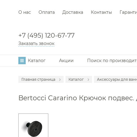
О нас
Оплата
Доставка
Контакты
Гарант
+7 (495) 120-67-77
Заказать звонок
Каталог
Акции
Поиск по производи
Главная страница
Каталог
Аксессуары для ван
Мебель для в
Bertocci Cararino Крючок подвес. 
Смесители
Раковины
Унитазы
Инсталляции
Ванны