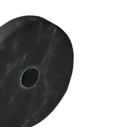
аждения
Полки и корзины
Крючки для ванной 
Полки для полотенец
Крючки для ванной 
ссуары
Полки стеклянные
Крючки для ванной
шители
Косметические зеркала
Крючки для ванной
ы
Держатели запасных рулонов
Крючки для ванной
Ведра
Крючки для ванной 
Салфетницы
Крючки для ванной
анны
Комплекты
Крючки для ванной
ели
Стойки напольные
Крючки для ванной
Контейнеры
Крючки для ванной 
Корзины для белья
Крючки для ванно
Подставки
Крючки для ванной F
Аксессуары
Ароматические диффузоры
Крючки для ванной 
Поручни
Крючки для ванной 