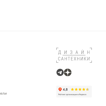
й Treemme
 Сунержа
Carimali
 Ramonsoler
Ideal Standard
Alpi
Paini
й Nemo
 Whitecross
 Cezares
 Nofer
й Wonzon & Woghand
тели
illeroy & Boch
 Sancos