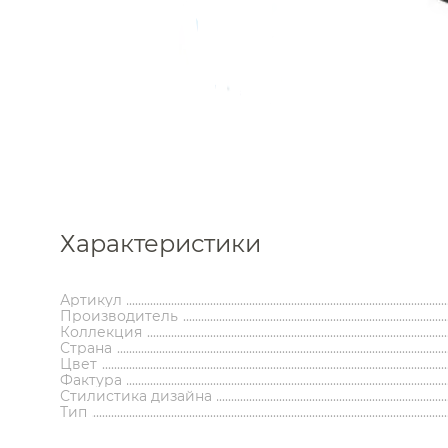
Каталог
Характеристики
Аксессуары
Мебель 
ком
Артикул
Держатели туалетной бумаги
Гар
Производитель
Дозаторы
Тумбы по
Коллекция
Мыльницы
Зе
Страна
Стаканы
Шкафы
Цвет
Фактура
Ершики
Зерка
Стилистика дизайна
Крючки
Ш
Инсталляции
Ва
Тип
Полотенцедержатели
Ко
Полки и корзины
Бан
Инсталляции для унитазов
Встраива