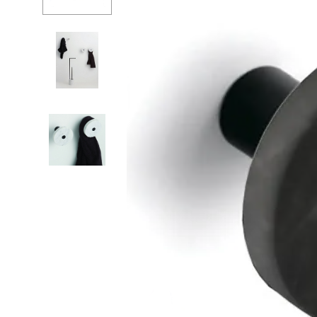
Душевые огр
Душ
Мойки и аксе
Полотенцесу
Трапы и слив
Биде
Писсуары
Акриловые в
Водонагреват
Сауны
Подготовка