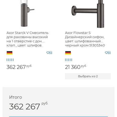
Axor Starck V Смеситель
Axor Flowstar S
для раковины высокий
Дизайнерский сифон,
на 1 отверстие с дон.
цвет: шлифованный
клап., цвет: шлифов.
черный хром 51305340
черный хром 12114340
362 267
21 360
руб.
руб.
Выбрать из 2
Итого
362 267
руб.