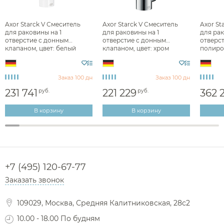
Диспенсеры ватных дисков
Axor Starck V Смеситель
Axor Starck V Смеситель
Axor St
для раковины на 1
для раковины на 1
для рак
отверстие с донным
отверстие с донным
отверсти
клапаном, цвет: белый
клапаном, цвет: хром
полиро
12112450
12123000
золото 
Заказ 100 дн
Заказ 100 дн
231 741
221 229
362 
руб.
руб.
В корзину
В корзину
+7 (495) 120-67-77
Заказать звонок
109029, Москва, Средняя Калитниковская, 28с2
10.00 - 18.00 По будням