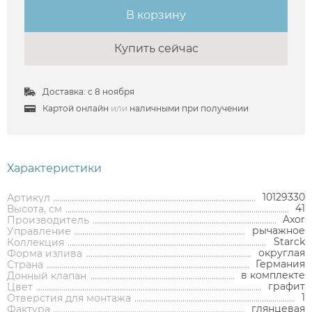
В корзину
Купить сейчас
Аксессуары
Доставка: с 8 ноября
Картой онлайн
или
наличными при получении
Держатели туалетной бумаги
Дозаторы
Характеристики
Душ
Мыльницы
Каталог
Стаканы
10129330
Артикул
Смесители встраиваемые для душа и ванны
41
Высота, см
Ершики
Axor
Производитель
Смесители накладные для душа и ванны
рычажное
Управление
Аксессуары
Мебель для ванной комнаты
Мебель для ванной
Смесители
Крючки
Starck
Коллекция
комнаты
Смесители
Душевые комплекты
округлая
Форма излива
Полотенцедержатели
Германия
Страна
Мойки и аксессуары
Душевые стойки
Гарнитуры
в комплекте
Донный клапан
Трапы и сливы
Раковины
Смесители для раковины
Полки и корзины
графит
Цвет
Раковины
Унитазы
Инсталляции
Тумбы под раковину
Гигиенические души
1
Отверстия для монтажа
Инсталляции
Смесители для раковины встраиваемые
Полки для полотенец
Кухонные мойки
глянцевая
Фактура