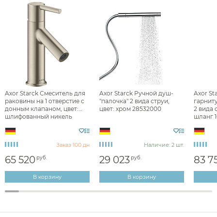
Сушилки для рук
Фены и держатели
Диспенсеры ватных дисков
Axor Starck Смеситель для
Axor Starck Ручной душ-
Axor St
раковины на 1 отверстие с
"палочка" 2 вида струи,
гарниту
донным клапаном, цвет:
цвет: хром 28532000
2 вида 
шлифованный никель
шланг 1
10102820
279800
Заказ 100 дн
Наличие: 2 шт.
65 520
29 023
83 7
руб.
руб.
В корзину
В корзину