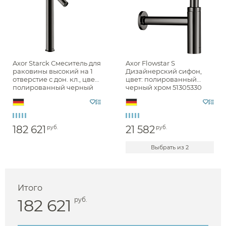
Axor Starck Смеситель для
Axor Flowstar S
раковины высокий на 1
Дизайнерский сифон,
отверстие с дон. кл., цвет:
цвет: полированный
полированный черный
черный хром 51305330
хром 10129330
182 621
21 582
руб.
руб.
Выбрать из 2
Итого
182 621
руб.