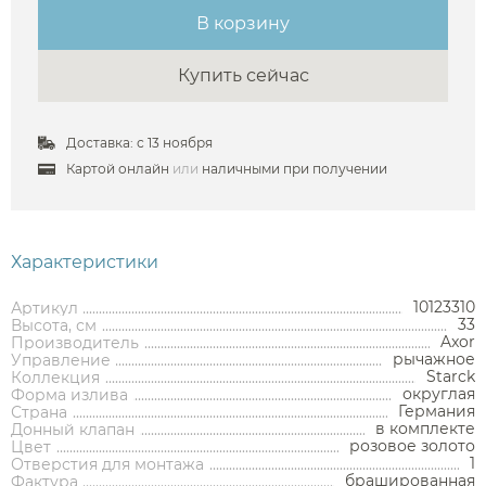
В корзину
Купить сейчас
Аксессуары
Доставка: с 13 ноября
Картой онлайн
или
наличными при получении
Держатели туалетной бумаги
Дозаторы
Характеристики
Душ
Мыльницы
Каталог
Стаканы
10123310
Артикул
Смесители встраиваемые для душа и ванны
33
Высота, см
Ершики
Axor
Производитель
Смесители накладные для душа и ванны
рычажное
Управление
Аксессуары
Мебель для ванной комнаты
Мебель для ванной
Смесители
Крючки
Starck
Коллекция
комнаты
Смесители
Душевые комплекты
округлая
Форма излива
Полотенцедержатели
Германия
Страна
Мойки и аксессуары
Душевые стойки
Гарнитуры
в комплекте
Донный клапан
Трапы и сливы
Раковины
Смесители для раковины
Полки и корзины
розовое золото
Цвет
Раковины
Унитазы
Инсталляции
Тумбы под раковину
Гигиенические души
1
Отверстия для монтажа
Инсталляции
Смесители для раковины встраиваемые
Полки для полотенец
Кухонные мойки
брашированная
Фактура