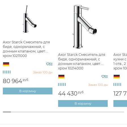
Сушилки для рук
Фены и держатели
Диспенсеры ватных дисков
Axor Starck Смеситель для
биде, однорычажный, с
донным клапаном, цвет:
Axor Starck Смеситель для
Axor St
хром 10211000
биде, однорычажный, с
кухни с
донным клапаном, цвет:
1 отв., 
хром 10214000
хром 1
Заказ 100 дн
80 964
руб.
Заказ 100 дн
В корзину
44 430
127 
руб.
В корзину