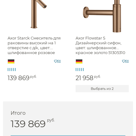
Axor Starck Смеситель для
Axor Flowstar S
раковины высокий на 1
Дизайнерский сифон,
отверстие с д/к, цвет:
цвет: шлифованное
шлифованное розовое
красное золото 51305310
золото 10123310
139 869
21 958
руб.
руб.
Выбрать из 2
Итого
139 869
руб.