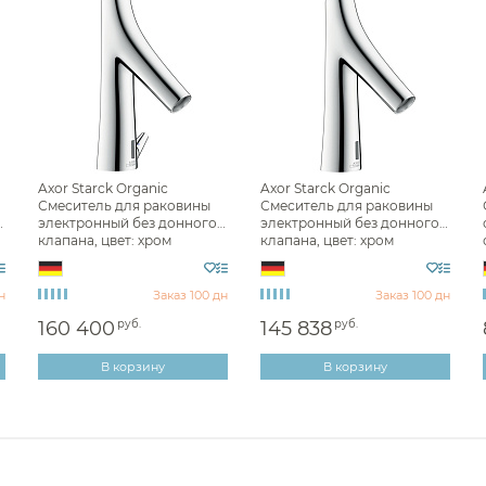
Axor Starck Organic
Axor Starck Organic
Смеситель для раковины
Смеситель для раковины
электронный без донного
электронный без донного
клапана, цвет: хром
клапана, цвет: хром
12173000
12174000
н
Заказ 100 дн
Заказ 100 дн
160 400
руб.
145 838
руб.
В корзину
В корзину