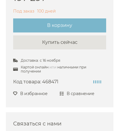
Bossini
Под заказ
100 дней
Burlington
В корзину
Cezares
Cisal
Купить сейчас
 Damixa
 Dornbracht
Доставка: с 16 ноября
Duravit
Картой онлайн
или
наличными при
получении
 Emco
Код товара:
468471
Fantini
ima Carlo Frattini
В избранное
В сравнение
Gattoni
Gessi
 Grohe
Связаться с нами
 Hansgrohe