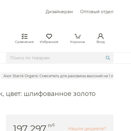
Дизайнерам
Оптовый отдел
Сравнение
Избранное
Корзина
Вход
Axor Starck Organic Смеситель для раковины высокий на 1 отверстие 
 Abber
/к, цвет: шлифованное золото
Allen Brau
е Am.Pm
 BelBagno
е Boheme
197 297
руб.
Нашли дешевле?
 Bongio