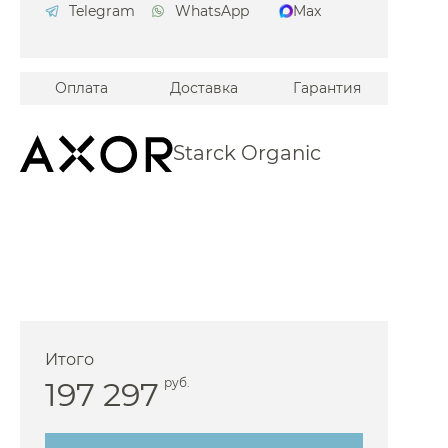
Telegram
WhatsApp
Max
Iddis
Jacob Delafon
Оплата
Доставка
Гарантия
Jorger
Kerama Marazzi
Starck Organic
 Keuco
Kludi
 Laufen
 Lemark
Maier
Migliore
icolazzi
Итого
 NT Bagno
197 297
руб.
 Omnires
Paffoni