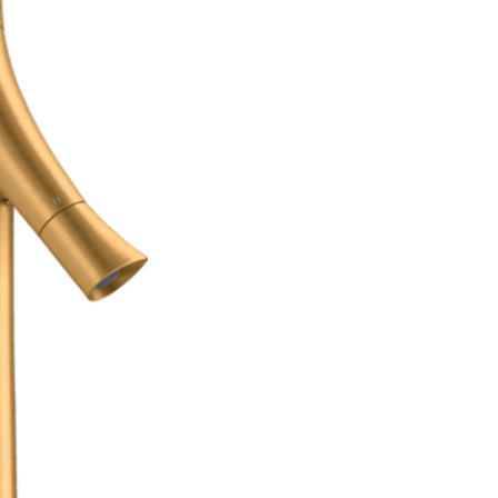
аждения
месители для биде
Для раковины высокие 
месители для кухни
Для раковины высокие 
ссуары
рочие смесители и краны
Для раковины высокие 
шители
омплектующие для смесителей
Для раковины высокие 
ы
ля ванны с душем
Для раковины высокие
меситель для душа
Для раковины высокие
раны для фильтра
Для раковины высокие 
анны
Универсальные
Для раковины высокие
ели
Для раковины высокие 
Для раковины высокие F
Для раковины высокие 
Для раковины высокие 
Для раковины высокие
Для раковины высокие