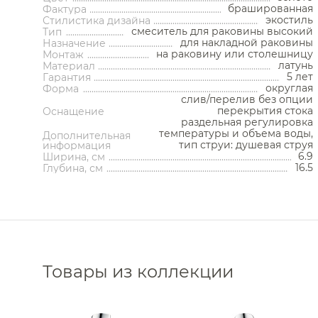
Кнопки смыва
Стойки напольные
Полотенцесушители
Трапы
брашированная
Фактура
Контейнеры
экостиль
Стилистика дизайна
смеситель для раковины высокий
Корзины для белья
Тип
Полотенцесушители водяные
Трапы 
для накладной раковины
Назначение
Подставки
Полотенцесушители
Трапы 
на раковину или столешницу
Монтаж
Ароматические диффузоры
электрические
Донные
латунь
Материал
Поручни
Комплектующие для
5 лет
Си
Гарантия
полотенцесушителей
Полки на ванну
округлая
Форма
Запорны
Полки-ниши
слив/перелив без опции
Сливы-
Сауны
Сиденья
перекрытия стока
Оснащение
Декоратив
Сушилки для рук
раздельная регулировка
Комплектующ
температуры и объема воды,
Фены и держатели
Дополнительная
тип струи: душевая струя
информация
Диспенсеры ватных дисков
6.9
Ширина, см
16.5
Глубина, см
Товары из коллекции