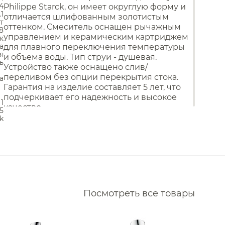
Аксессуары для кухонных
Водонагреватели
.4
Philippe Starck, он имеет округлую форму и
моек
.1
е Nemo
Комплектующие моек
отличается шлифованным золотистым
т
Сливы
оттенком. Смеситель оснащен рычажным
Накопительные
8
 Almar
водонагреватели
Смесители для кухни
управлением и керамическим картриджем
ж
Проточные водонагреватели
а
для плавного переключения температуры
Nofer
я
и объема воды. Тип струи - душевая.
ь
 QuadroDesign
Устройство также оснащено слив/
переливом без опции перекрытия стока.
а
Mariani
Гарантия на изделие составляет 5 лет, что
Vincea
подчеркивает его надежность и высокое
1
качество.
5
Whitecross
k
Daniel
 Sancos
Alpi
 Ritmonio
Посмотреть все товары