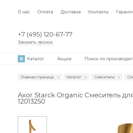
О нас
Оплата
Доставка
Контакты
Гарант
+7 (495) 120-67-77
Заказать звонок
Каталог
Акции
Поиск по производи
Главная страница
Каталог
Смесители
См
Аксессуары
С
Axor Starck Organic Смеситель дл
Мебель для в
С
12013250
Раковины
С
Унитазы
С
Инсталляции
С
Ванны
С