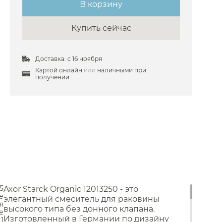
В корзину
 Ramonsoler
Купить сейчас
 Ravak
 Remer
Доставка: с 16 ноября
Stella
Картой онлайн
или
наличными при
получении
 Timo
Унитазы
Toto
Унитазы с бачком
е Treemme
Унитазы подвесные
VitrA
Унитазы приставные
Комплекты с инсталляцией
Wasserkraft
Комплектующие для унитазов
Мойки и аксессуары
 Webert
Zucchetti
Кухонные мойки
5
Дозаторы
Axor Starck Organic 12013250 - это
Paini
е
Сушилки
элегантный смеситель для раковины
я
Carimali
Измельчители отходов
высокого типа без донного клапана.
е
Фильтры
Изготовленный в Германии по дизайну
1
Ideal Standard