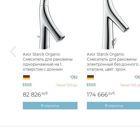
Axor Starck Organic
Axor Starck Organic
вины
Смеситель для раковины
Смеситель для раковины
ным
однорычажный на 1
электронный без донного
анный
отверстие с донным
клапана, цвет: хром
клапаном, цвет: хром
12171000
12014000
з 100 дн
Заказ 100 дн
Заказ 100 д
82 826
руб.
174 666
руб.
В корзину
В корзину