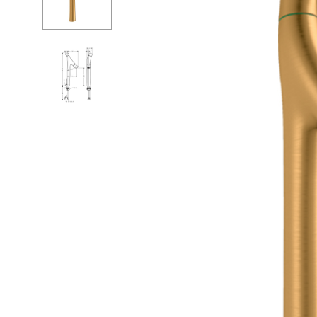
Душевые огр
С
Душ
С
Мойки и аксе
П
Полотенцесу
К
Трапы и слив
Д
Биде
С
Писсуары
К
Акриловые в
Водонагреват
Сауны
Подготовка