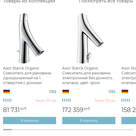
Товары из коллекции
Посмотреть все товары
Сушилки для рук
Фены и держатели
Диспенсеры ватных дисков
Axor Starck Organic
Axor Starck Organic
Axor St
Смеситель для раковины
Смеситель для раковины
Смесит
однорычажный на 1
электронный без донного
электр
отверстие с донным
клапана, цвет: хром
клапана
клапаном, цвет: хром
12171000
1217300
12014000
Заказ 100 дн
Заказ 100 дн
81 731
172 359
158 2
руб.
руб.
В корзину
В корзину