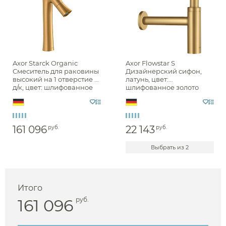
Axor Starck Organic
Axor Flowstar S
Смеситель для раковины
Дизайнерский сифон,
высокий на 1 отверстие с
латунь, цвет:
д/к, цвет: шлифованное
шлифованное золото
золото 12012250
51305250
161 096
22 143
руб.
руб.
Выбрать из 2
Итого
161 096
руб.