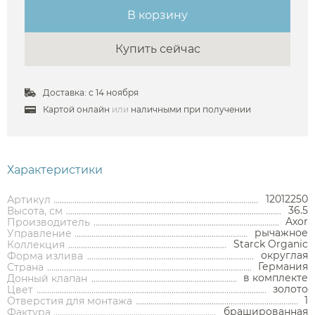
В корзину
Купить сейчас
Доставка: с 14 ноября
Аксессуары
Картой онлайн
или
наличными при получении
Держатели туалетной бумаги
Дозаторы
Характеристики
Душ
Мыльницы
Каталог
12012250
Артикул
Стаканы
36.5
Высота, см
Смесители встраиваемые для душа и ванны
Axor
Производитель
Ершики
рычажное
Управление
Смесители накладные для душа и ванны
Starck Organic
Коллекция
Аксессуары
Мебель для ванной комнаты
Мебель для ванной
Смесители
Крючки
округлая
Форма излива
комнаты
Смесители
Душевые комплекты
Германия
Страна
Полотенцедержатели
в комплекте
Донный клапан
Мойки и аксессуары
Душевые стойки
Гарнитуры
золото
Цвет
Трапы и сливы
Раковины
Смесители для раковины
Полки и корзины
1
Отверстия для монтажа
Раковины
Унитазы
Инсталляции
Тумбы под раковину
Гигиенические души
брашированная
Фактура