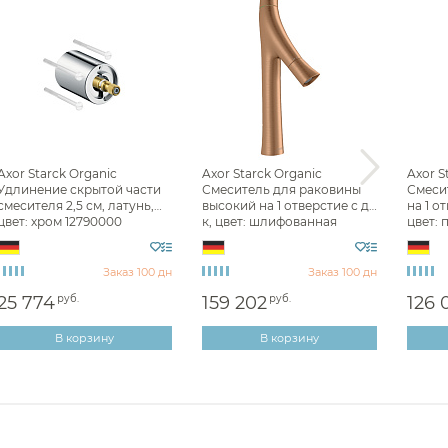
Фильтр
Все
Смесители для раковины Axor
Для раковины высокие Axor
Для ванны напольные Axor
Axor Starck Organic
Axor Starck Organic
Axor S
Комплектующие для
Удлинение скрытой части
Смеситель для раковины
Смеси
смесителей Axor
смесителя 2,5 см, латунь,
высокий на 1 отверстие с д/
на 1 о
цвет: хром 12790000
к, цвет: шлифованная
цвет: 
бронза 12012140
хром 1
Заказ 100 дн
Заказ 100 дн
25 774
руб.
159 202
руб.
126 
В корзину
В корзину