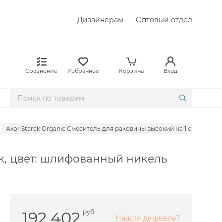
Дизайнерам
Оптовый отдел
Сравнение
Избранное
Корзина
Вход
Axor Starck Organic Смеситель для раковины высокий на 1 отверстие 
 Abber
/к, цвет: шлифованный никель
Allen Brau
е Am.Pm
 BelBagno
е Boheme
192 402
руб.
Нашли дешевле?
 Bongio