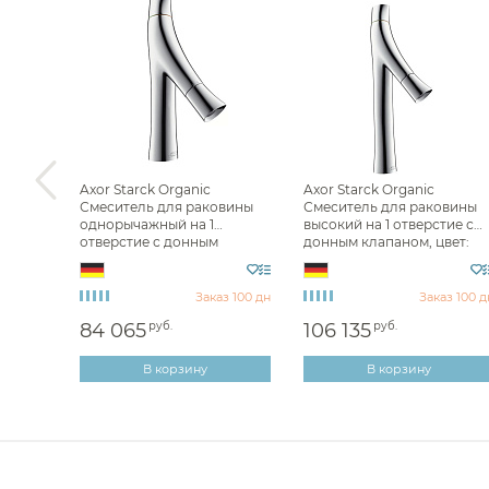
Axor Starck Organic
Axor Starck Organic
вины
Смеситель для раковины
Смеситель для раковины
ным
однорычажный на 1
высокий на 1 отверстие с
анная
отверстие с донным
донным клапаном, цвет:
клапаном, цвет: хром
хром 12012000
12011000
з 100 дн
Заказ 100 дн
Заказ 100 д
84 065
руб.
106 135
руб.
В корзину
В корзину