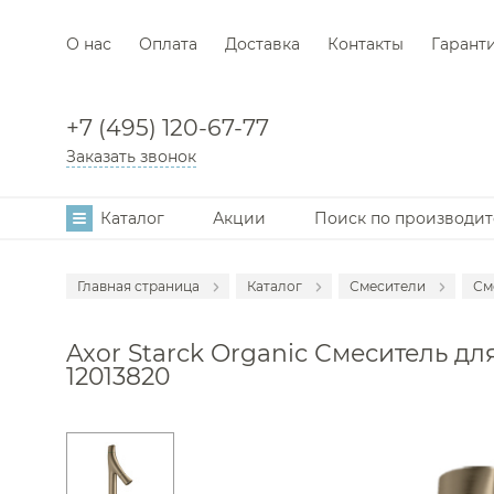
О нас
Оплата
Доставка
Контакты
Гарант
+7 (495) 120-67-77
Заказать звонок
Каталог
Акции
Поиск по производи
Главная страница
Каталог
Смесители
См
Аксессуары
С
Axor Starck Organic Смеситель дл
Мебель для в
С
12013820
Раковины
С
Унитазы
С
Инсталляции
С
Ванны
С