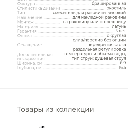
Кнопки смыва
Стойки напольные
Полотенцесушители
Трапы
брашированная
Фактура
Контейнеры
экостиль
Стилистика дизайна
смеситель для раковины высокий
Корзины для белья
Тип
Полотенцесушители водяные
Трапы 
для накладной раковины
Назначение
Подставки
Полотенцесушители
Трапы 
на раковину или столешницу
Монтаж
Ароматические диффузоры
электрические
Донные
латунь
Материал
Поручни
Комплектующие для
5 лет
Си
Гарантия
полотенцесушителей
Полки на ванну
округлая
Форма
Запорны
Полки-ниши
слив/перелив без опции
Сливы-
Сауны
Сиденья
перекрытия стока
Оснащение
Декоратив
Сушилки для рук
раздельная регулировка
Комплектующ
температуры и объема воды,
Фены и держатели
Дополнительная
тип струи: душевая струя
информация
Диспенсеры ватных дисков
6.9
Ширина, см
16.5
Глубина, см
Товары из коллекции