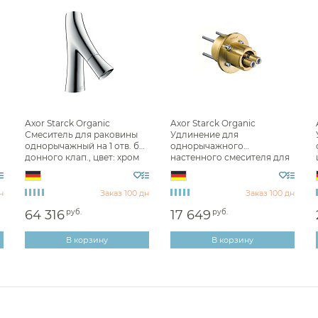
Axor Starck Organic
Axor Starck Organic
Смеситель для раковины
Удлинение для
однорычажный на 1 отв. без
однорычажного
донного клап., цвет: хром
настенного смесителя для
12110000
раковины 2,8 см, латунь
12918000
н
Заказ 100 дн
Заказ 100 дн
64 316
руб.
17 649
руб.
В корзину
В корзину