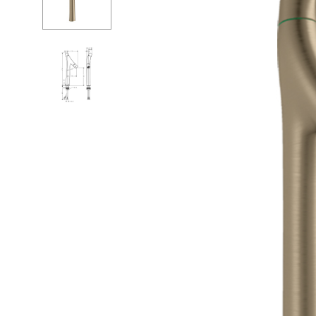
Душевые огр
С
Душ
С
Мойки и аксе
П
Полотенцесу
К
Трапы и слив
Д
Биде
С
Писсуары
К
Акриловые в
Водонагреват
Сауны
Подготовка