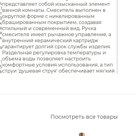
Аксессуары для кухонных
Водонагреватели
.4
представляет собой изысканный элемент
моек
.1
е Nemo
Комплектующие моек
ванной комнаты. Смеситель выполнен в
т
Сливы
округлой форме с никелированным
Накопительные
8
 Almar
водонагреватели
Смесители для кухни
брашированным покрытием, создавая
ж
Проточные водонагреватели
а
стильный и современный вид. Ручка
Nofer
я
смесителя имеет рычажное управление, а
ь
 QuadroDesign
внутренний керамический картридж
гарантирует долгий срок службы изделия.
а
Mariani
Раздельная регулировка температуры и
Vincea
объема воды позволяет настроить
1
комфортные условия использования, а тип
5
Whitecross
струи 'душевая струя' обеспечивает мягкий
k
и равномерный поток воды. Этот смеситель
Daniel
идеально подходит как для раковины, так и
 Sancos
для столешницы, и поставляется с
гарантией производителя на 5 лет. Продукт
Alpi
произведен в Германии под контролем
 Ritmonio
дизайнера Philippe Starck.
Посмотреть все товары