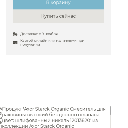
В корзину
 Ramonsoler
Купить сейчас
 Ravak
 Remer
Доставка: с 9 ноября
Stella
Картой онлайн
или
наличными при
получении
 Timo
Унитазы
Toto
Унитазы с бачком
е Treemme
Унитазы подвесные
VitrA
Унитазы приставные
Комплекты с инсталляцией
Wasserkraft
Комплектующие для унитазов
Мойки и аксессуары
 Webert
Zucchetti
Кухонные мойки
5
Дозаторы
Продукт 'Axor Starck Organic Смеситель для
Paini
е
Сушилки
раковины высокий без донного клапана,
я
Carimali
Измельчители отходов
цвет: шлифованный никель 12013820' из
е
Фильтры
коллекции Axor Starck Organic
1
Ideal Standard