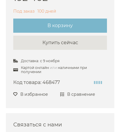
Bossini
Под заказ
100 дней
Burlington
В корзину
Cezares
Cisal
Купить сейчас
 Damixa
 Dornbracht
Доставка: с 9 ноября
Duravit
Картой онлайн
или
наличными при
получении
 Emco
Код товара:
468477
Fantini
ima Carlo Frattini
В избранное
В сравнение
Gattoni
Gessi
 Grohe
Связаться с нами
 Hansgrohe