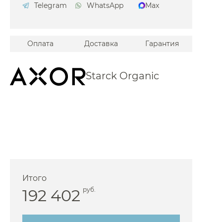
Telegram
WhatsApp
Max
Iddis
Jacob Delafon
Оплата
Доставка
Гарантия
Jorger
Kerama Marazzi
Starck Organic
 Keuco
Kludi
 Laufen
 Lemark
Maier
Migliore
icolazzi
Итого
 NT Bagno
192 402
руб.
 Omnires
Paffoni