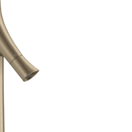
аждения
месители для биде
Для раковины высокие 
месители для кухни
Для раковины высокие 
ссуары
рочие смесители и краны
Для раковины высокие 
шители
омплектующие для смесителей
Для раковины высокие 
ы
ля ванны с душем
Для раковины высокие
меситель для душа
Для раковины высокие
раны для фильтра
Для раковины высокие 
анны
Универсальные
Для раковины высокие
ели
Для раковины высокие 
Для раковины высокие F
Для раковины высокие 
Для раковины высокие 
Для раковины высокие
Для раковины высокие