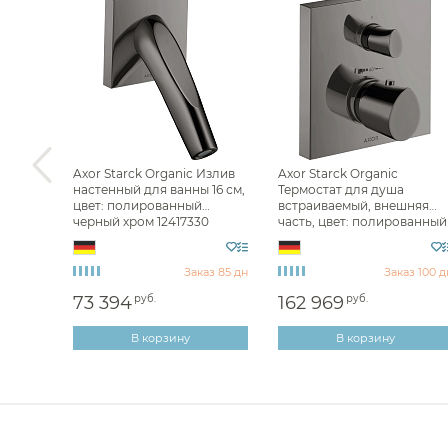
Излив
Axor Starck Organic Излив
Axor Starck Organic
16 см,
настенный для ванны 16 см,
Термостат для душа
цвет: полированный
встраиваемый, внешняя
черный хром 12417330
часть, цвет: полированный
черный хром 12715330
аз 85 дн
Заказ 85 дн
Заказ 100 д
73 394
руб.
162 969
руб.
В корзину
В корзину