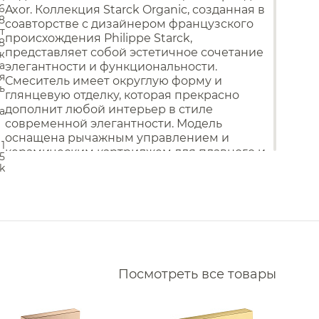
Аксессуары для кухонных
Водонагреватели
.6
Axor. Коллекция Starck Organic, созданная в
моек
.8
е Nemo
Комплектующие моек
соавторстве с дизайнером французского
т
Сливы
происхождения Philippe Starck,
Накопительные
8
 Almar
водонагреватели
Смесители для кухни
представляет собой эстетичное сочетание
ж
Проточные водонагреватели
а
элегантности и функциональности.
Nofer
я
Смеситель имеет округлую форму и
ь
 QuadroDesign
глянцевую отделку, которая прекрасно
дополнит любой интерьер в стиле
а
Mariani
современной элегантности. Модель
Vincea
оснащена рычажным управлением и
1
керамическим картриджем для плавного и
5
Whitecross
надежного регулирования температуры и
k
объема воды. Тип струи - душевая струя,
Daniel
что обеспечивает комфорт при
 Sancos
использовании. Смеситель также оснащен
сливом/переливом без опции перекрытия
Alpi
стока. Гарантия на изделие - 5 лет.
 Ritmonio
Произведено в Германии.
Посмотреть все товары