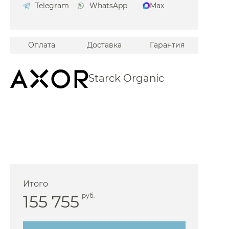
Telegram
WhatsApp
Max
Iddis
Jacob Delafon
Оплата
Доставка
Гарантия
Jorger
Kerama Marazzi
Starck Organic
 Keuco
Kludi
 Laufen
 Lemark
Maier
Migliore
icolazzi
Итого
 NT Bagno
155 755
руб.
 Omnires
Paffoni