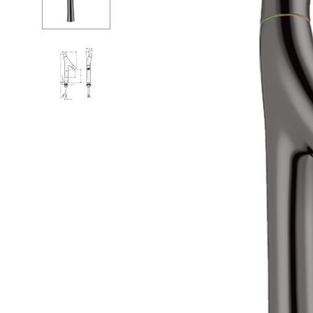
Душевые огр
С
Душ
С
Мойки и аксе
П
Полотенцесу
К
Трапы и слив
Д
Биде
С
Писсуары
К
Акриловые в
Водонагреват
Сауны
Подготовка