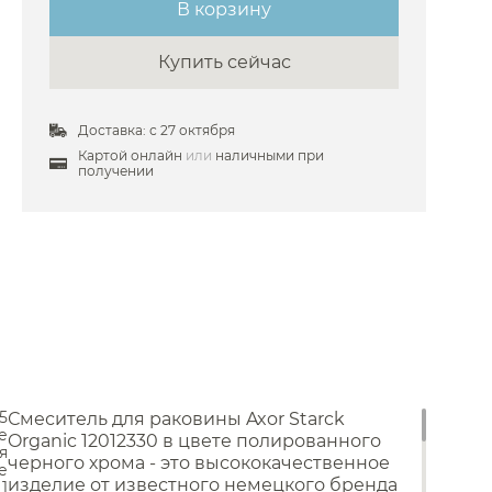
В корзину
 Ramonsoler
Купить сейчас
 Ravak
 Remer
Доставка: с 27 октября
Stella
Картой онлайн
или
наличными при
получении
 Timo
Унитазы
Toto
Унитазы с бачком
е Treemme
Унитазы подвесные
VitrA
Унитазы приставные
Комплекты с инсталляцией
Wasserkraft
Комплектующие для унитазов
Мойки и аксессуары
 Webert
Zucchetti
Кухонные мойки
5
Дозаторы
Смеситель для раковины Axor Starck
Paini
е
Сушилки
Organic 12012330 в цвете полированного
я
Carimali
Измельчители отходов
черного хрома - это высококачественное
е
Фильтры
изделие от известного немецкого бренда
1
Ideal Standard