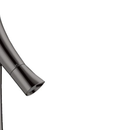
аждения
месители для биде
Для раковины высокие 
месители для кухни
Для раковины высокие 
ссуары
рочие смесители и краны
Для раковины высокие 
шители
омплектующие для смесителей
Для раковины высокие 
ы
ля ванны с душем
Для раковины высокие
меситель для душа
Для раковины высокие
раны для фильтра
Для раковины высокие 
анны
Универсальные
Для раковины высокие
ели
Для раковины высокие 
Для раковины высокие F
Для раковины высокие 
Для раковины высокие 
Для раковины высокие
Для раковины высокие