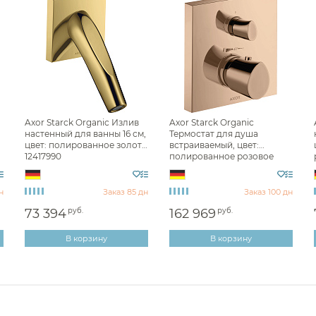
Axor Starck Organic Излив
Axor Starck Organic
настенный для ванны 16 см,
Термостат для душа
цвет: полированное золото
встраиваемый, цвет:
12417990
полированное розовое
золото 12715300
н
Заказ 85 дн
Заказ 100 дн
73 394
руб.
162 969
руб.
В корзину
В корзину