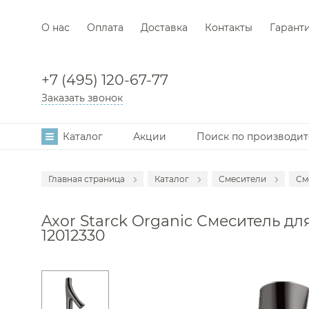
О нас
Оплата
Доставка
Контакты
Гарант
+7 (495) 120-67-77
Заказать звонок
Каталог
Акции
Поиск по производи
Главная страница
Каталог
Смесители
См
Аксессуары
С
Axor Starck Organic Смеситель для
Мебель для в
С
12012330
Раковины
С
Унитазы
С
Инсталляции
С
Ванны
С