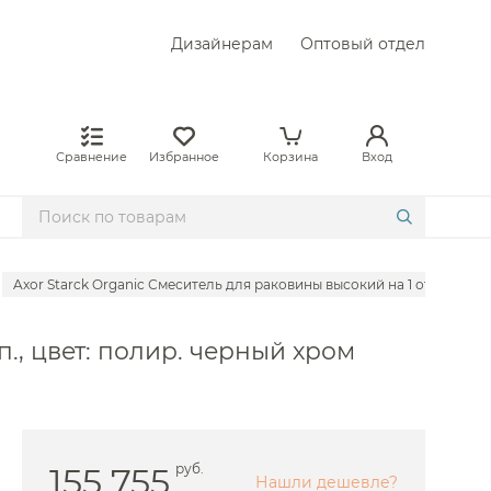
Дизайнерам
Оптовый отдел
Сравнение
Избранное
Корзина
Вход
Axor Starck Organic Смеситель для раковины высокий на 1 отв. с дон. 
 Abber
п., цвет: полир. черный хром
Allen Brau
е Am.Pm
 BelBagno
е Boheme
155 755
руб.
Нашли дешевле?
 Bongio