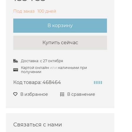
Bossini
Под заказ
100 дней
Burlington
В корзину
Cezares
Cisal
Купить сейчас
 Damixa
 Dornbracht
Доставка: с 27 октября
Duravit
Картой онлайн
или
наличными при
получении
 Emco
Код товара:
468464
Fantini
ima Carlo Frattini
В избранное
В сравнение
Gattoni
Gessi
 Grohe
Связаться с нами
 Hansgrohe