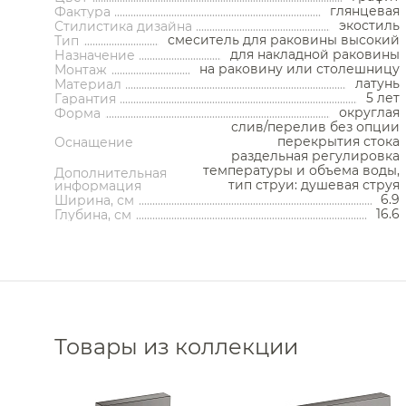
Кнопки смыва
Стойки напольные
Полотенцесушители
Трапы
глянцевая
Фактура
Контейнеры
экостиль
Стилистика дизайна
смеситель для раковины высокий
Корзины для белья
Тип
Полотенцесушители водяные
Трапы 
для накладной раковины
Назначение
Подставки
Полотенцесушители
Трапы 
на раковину или столешницу
Монтаж
Ароматические диффузоры
электрические
Донные
латунь
Материал
Поручни
Комплектующие для
5 лет
Си
Гарантия
полотенцесушителей
Полки на ванну
округлая
Форма
Запорны
Полки-ниши
слив/перелив без опции
Сливы-
Сауны
Сиденья
перекрытия стока
Оснащение
Декоратив
Сушилки для рук
раздельная регулировка
Комплектующ
температуры и объема воды,
Фены и держатели
Дополнительная
тип струи: душевая струя
информация
Диспенсеры ватных дисков
6.9
Ширина, см
16.6
Глубина, см
Товары из коллекции