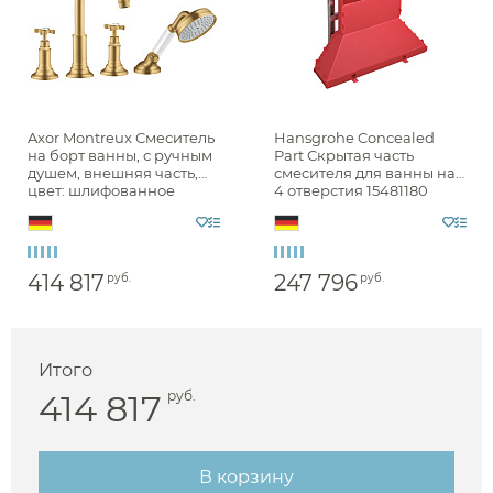
Axor Montreux Смеситель
Hansgrohe Concealed
на борт ванны, с ручным
Part Скрытая часть
душем, внешняя часть,
смесителя для ванны на
цвет: шлифованное
4 отверстия 15481180
золото 16544250
414 817
247 796
руб.
руб.
Итого
414 817
руб.
В корзину
Аксессуары