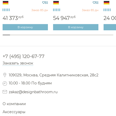
Заказ 85 дн
Заказ 85 дн
41 373
54 947
24 0
руб.
руб.
В корзину
В корзину
+7 (495) 120-67-77
Заказать звонок
109029, Москва, Средняя Калитниковская, 28с2
10.00 - 18.00 По будням
zakaz@designbathroom.ru
О компании
Аксессуары