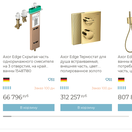
Сушилки для рук
Фены и держатели
Диспенсеры ватных дисков
Axor Edge Скрытая часть
Axor Edge Термостат для
Axor Ed
однорычажного смесителя
душа встраиваемый,
ванны 
на 3 отверстия, на край
внешняя часть, цвет:
потреб
ванны 15487180
полированное золото
часть, 
46751990
золото 
Заказ 100 дн
Заказ 100 дн
66 796
312 257
807 
руб.
руб.
В корзину
В корзину