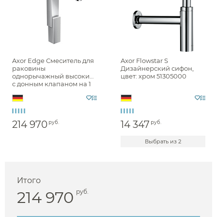
Axor Edge Смеситель для
Axor Flowstar S
раковины
Дизайнерский сифон,
однорычажный высокий
цвет: хром 51305000
с донным клапаном на 1
отверстие, цвет: хром
46031000
214 970
14 347
руб.
руб.
Выбрать из 2
Итого
214 970
руб.