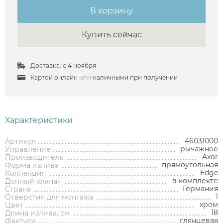
В корзину
Купить сейчас
Аксессуары
Доставка: с 4 ноября
Картой онлайн
или
наличными при получении
Держатели туалетной бумаги
Дозаторы
Характеристики
Душ
Мыльницы
Каталог
Стаканы
46031000
Артикул
Смесители встраиваемые для душа и ванны
рычажное
Управление
Ершики
Axor
Производитель
Смесители накладные для душа и ванны
прямоугольная
Форма излива
Аксессуары
Мебель для ванной комнаты
Мебель для ванной
Смесители
Крючки
Edge
Коллекция
комнаты
Смесители
Душевые комплекты
в комплекте
Донный клапан
Полотенцедержатели
Германия
Страна
Мойки и аксессуары
Душевые стойки
Гарнитуры
1
Отверстия для монтажа
Трапы и сливы
Раковины
Смесители для раковины
Полки и корзины
хром
Цвет
Раковины
Унитазы
Инсталляции
Тумбы под раковину
Гигиенические души
18
Длина излива, см
Инсталляции
Смесители для раковины встраиваемые
Полки для полотенец
Кухонные мойки
глянцевая
Фактура