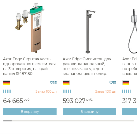
Сушилки для рук
Фены и держатели
Диспенсеры ватных дисков
Axor Edge Скрытая часть
Axor Edge Смеситель для
Axor Ed
однорычажного смесителя
раковины напольный,
ванны 
на 3 отверстия, на край
внешняя часть, с дон.
потреби
ванны 15487180
клапаном, цвет: полир.
внешняя
черн. хром 46041330
467010
Заказ 100 дн
Заказ 100 дн
64 665
593 027
317 
руб.
руб.
В корзину
В корзину