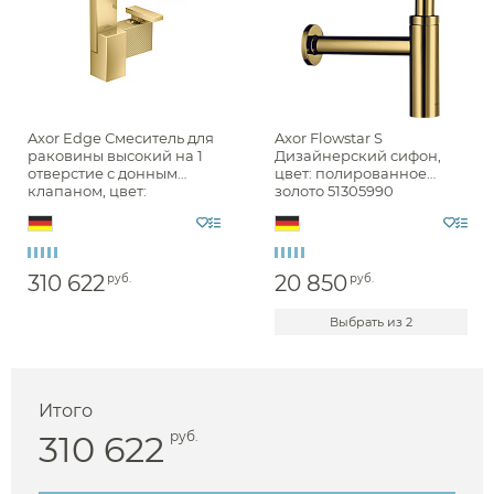
Axor Edge Смеситель для
Axor Flowstar S
раковины высокий на 1
Дизайнерский сифон,
отверстие с донным
цвет: полированное
клапаном, цвет:
золото 51305990
полированное золото
46021990
310 622
20 850
руб.
руб.
Выбрать из 2
Итого
310 622
руб.