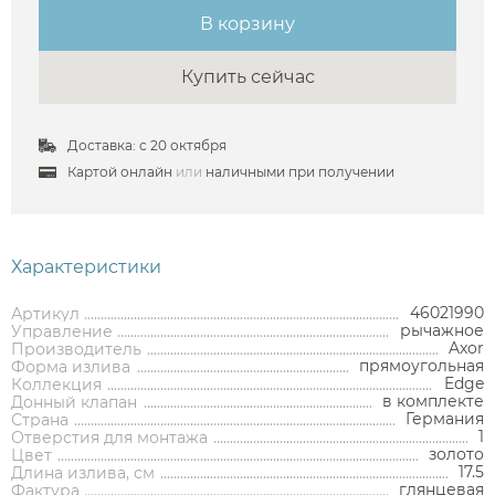
В корзину
Купить сейчас
Аксессуары
Доставка: с 20 октября
Картой онлайн
или
наличными при получении
Держатели туалетной бумаги
Дозаторы
Характеристики
Душ
Мыльницы
Каталог
Стаканы
46021990
Артикул
Смесители встраиваемые для душа и ванны
рычажное
Управление
Ершики
Axor
Производитель
Смесители накладные для душа и ванны
прямоугольная
Форма излива
Аксессуары
Мебель для ванной комнаты
Мебель для ванной
Смесители
Крючки
Edge
Коллекция
комнаты
Смесители
Душевые комплекты
в комплекте
Донный клапан
Полотенцедержатели
Германия
Страна
Мойки и аксессуары
Душевые стойки
Гарнитуры
1
Отверстия для монтажа
Трапы и сливы
Раковины
Смесители для раковины
Полки и корзины
золото
Цвет
Раковины
Унитазы
Инсталляции
Тумбы под раковину
Гигиенические души
17.5
Длина излива, см
Инсталляции
Смесители для раковины встраиваемые
Полки для полотенец
Кухонные мойки
глянцевая
Фактура