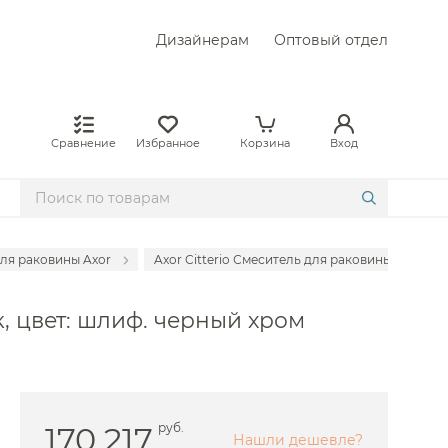
Дизайнерам
Оптовый отдел
Сравнение
Избранное
Корзина
Вход
ля раковины Axor
Axor Citterio Смеситель для раковины встраива
раиваемые Abber
к, цвет: шлиф. черный хром
аиваемые Allen Brau
раиваемые Almar
раиваемые Am.Pm
раиваемые Boheme
170 217
руб.
Нашли дешевле?
раиваемые Bongio