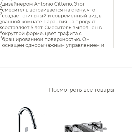
Сливы
2
дизайнером Antonio Citterio. Этот
Накопительные
водонагреватели
2
Смесители для кухни
аиваемые Nofer
смеситель встраивается на стену, что
Проточные водонагреватели
о
создает стильный и современный вид в
раиваемые QuadroDesign
ванной комнате. Гарантия на продукт
/2
ж
составляет 5 лет. Смеситель выполнен в
аиваемые Mariani
я
округлой форме, цвет графита с
o
аиваемые Vincea
брашированной поверхностью. Он
оснащен однорычажным управлением и
раиваемые Wonzon & Woghand
керамическим картриджем диаметром 22
раиваемые BelBagno
мм. Встраиваемая часть (13623180)
приобретается отдельно. Продукт
аиваемые Daniel
произведен в Германии с соблюдением
высочайших стандартов качества и
раиваемые Sancos
дизайна.
аиваемые Alpi
Посмотреть все товары
раиваемые Ritmonio
Фильтр
Все