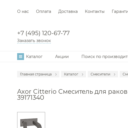
О нас
Оплата
Доставка
Контакты
Гарант
+7 (495) 120-67-77
Заказать звонок
Каталог
Акции
Поиск по производи
Главная страница
Каталог
Смесители
См
Аксессуары
С
Axor Citterio Смеситель для рако
Мебель для в
С
39171340
Раковины
С
Унитазы
С
Инсталляции
С
Ванны
С