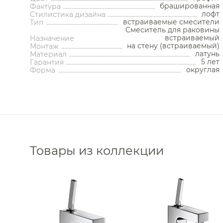
Корзины для белья
брашированная
Фактура
Полотенцесушители водяные
Трапы 
Подставки
лофт
Стилистика дизайна
Полотенцесушители
Трапы 
Ароматические диффузоры
электрические
встраиваемые смесители
Тип
Донные
Поручни
Смеситель для раковины
Комплектующие для
Си
полотенцесушителей
встраиваемый
Полки на ванну
Назначение
Запорны
на стену (встраиваемый)
Монтаж
Полки-ниши
Сливы-
латунь
Материал
Сауны
Сиденья
Декоратив
5 лет
Гарантия
Сушилки для рук
округлая
Комплектующ
Форма
Фены и держатели
Диспенсеры ватных дисков
Товары из коллекции