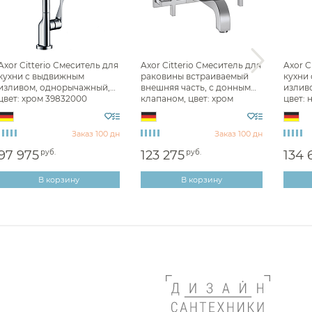
Смесители для раковины Axor
Для раковины встраиваемые
Axor
Смесители для кухни Axor
Axor Citterio Смеситель для
Axor Citterio Смеситель для
Axor C
кухни с выдвижным
раковины встраиваемый
кухни
Смесители встраиваемые Axor
изливом, однорычажный,
внешняя часть, с донным
излив
цвет: хром 39832000
клапаном, цвет: хром
цвет:
39314000
39863
Заказ 100 дн
Заказ 100 дн
97 975
руб.
123 275
руб.
134 
В корзину
В корзину