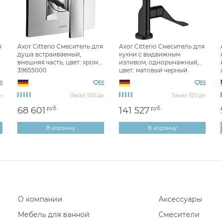
я
Axor Citterio Смеситель для
Axor Citterio Смеситель для
душа встраиваемый,
кухни с выдвижным
внешняя часть, цвет: хром
изливом, однорычажный,
39655000
цвет: матовый черный
39862670
н
Заказ 100 дн
Заказ 100 дн
68 601
руб.
141 527
руб.
В корзину
В корзину
О компании
Аксессуары
Мебель для ванной
Смесители