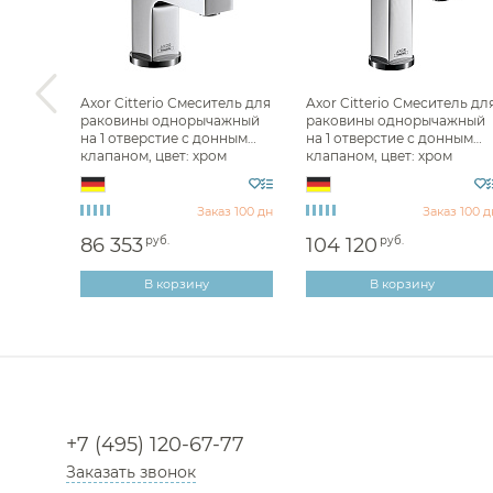
ель для
Axor Citterio Смеситель для
Axor Citterio Смеситель дл
раковины однорычажный
раковины однорычажный
ный,
на 1 отверстие с донным
на 1 отверстие с донным
й
клапаном, цвет: хром
клапаном, цвет: хром
39015000
39010000
з 100 дн
Заказ 100 дн
Заказ 100 д
86 353
руб.
104 120
руб.
В корзину
В корзину
+7 (495) 120-67-77
Заказать звонок