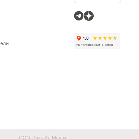
тели
ООО «Дизайн Молл»