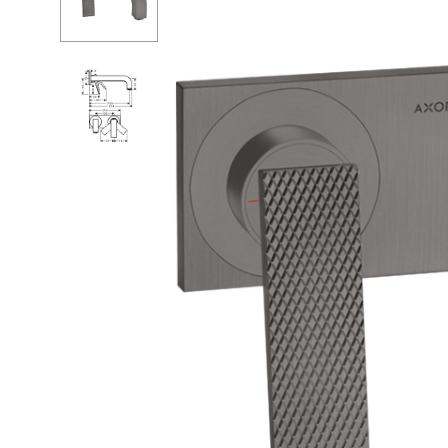
Душевые огр
С
Душ
С
Мойки и аксе
П
Полотенцесу
К
Трапы и слив
Д
Биде
С
Писсуары
К
Акриловые в
Водонагреват
Сауны
Подготовка