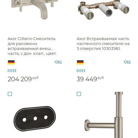
Axor Citterio Смеситель
Axor Встраиваемая часть
для раковины
настенного смесителя на
встраиваемый внеш.
3 отверстия 10303180
часть, с дон. клап., цвет:
шлифован. никель
39144820
204 209
39 449
руб.
руб.