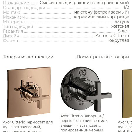
Переключатели потоков для душа
Смеситель для раковины встраиваемый
Назначение
Полки на ванну
1/2
Стандарт подводки
Сравнение
Избранное
Корзина
Вход
Душевые форсунки
на стену (встраиваемый)
Монтаж
Полки-ниши
керамический картридж
Механизм
Комплектующие для душа
латунь
Материал
Сиденья
жетская
Тип подводки
5 лет
Гарантия
Сушилки для рук
Antonio Citterio
Дизайн
округлая
Форма
Фены и держатели
Диспенсеры ватных дисков
Товары из коллекции
Посмотреть все товары
Axor Citterio Запорный/
переключающий вентиль,
Axor Citterio Термостат для
Axor Ci
внешняя часть, цвет:
душа встраиваемый,
душа в
полированный черный
внешняя часть, цвет:
HighFlo