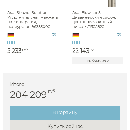
Axor Shower Solutions
Axor Flowstar S
Уплотнительная манжета
Дизайнерский сифон,
на 3 отверстия,
цвет: шлифованный
полиуретан 96383000
никель 51305820
5 233
22 143
руб.
руб.
Выбрать из 2
Аксессуары
Держатели туалетной бумаги
Итого
204 209
руб.
Дозаторы
Душ
Мыльницы
Каталог
В корзину
Стаканы
Смесители встраиваемые для душа и ванны
Ершики
Купить сейчас
Смесители накладные для душа и ванны