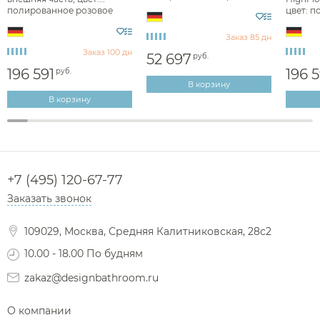
хром 39925330
полированное розовое
цвет: 
золото 39716300
3971199
Заказ 85 дн
Заказ 100 дн
52 697
руб.
196 591
196 5
руб.
В корзину
В корзину
+7 (495) 120-67-77
Заказать звонок
109029, Москва, Средняя Калитниковская, 28с2
10.00 - 18.00 По будням
zakaz@designbathroom.ru
О компании