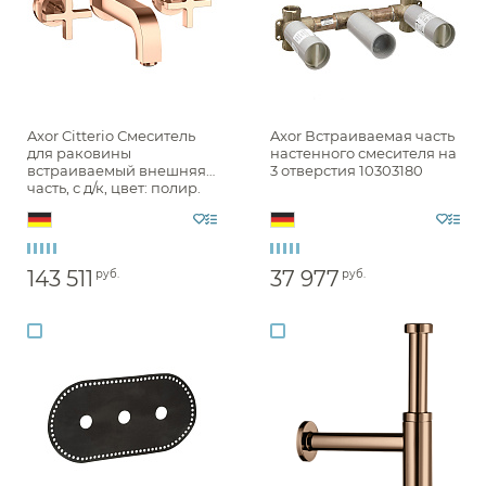
Axor Citterio Смеситель
Axor Встраиваемая часть
для раковины
настенного смесителя на
встраиваемый внешняя
3 отверстия 10303180
часть, с д/к, цвет: полир.
красное золото 39313300
143 511
37 977
руб.
руб.