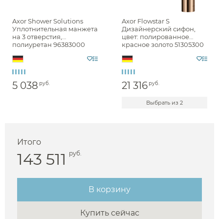
Axor Shower Solutions
Axor Flowstar S
Уплотнительная манжета
Дизайнерский сифон,
на 3 отверстия,
цвет: полированное
полиуретан 96383000
красное золото 51305300
5 038
21 316
руб.
руб.
Выбрать из 2
Аксессуары
Держатели туалетной бумаги
Итого
143 511
руб.
Дозаторы
Душ
Мыльницы
Каталог
В корзину
Стаканы
Смесители встраиваемые для душа и ванны
Ершики
Купить сейчас
Смесители накладные для душа и ванны