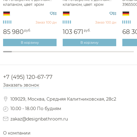
клапаном, цвет: хром
клапаном, цвет: хром
396550
39015000
39010000
Заказ 100 дн
Заказ 100 дн
85 980
103 671
68 3
руб.
руб.
В корзину
В корзину
+7 (495) 120-67-77
Заказать звонок
109029, Москва, Средняя Калитниковская, 28с2
10.00 - 18.00 По будням
zakaz@designbathroom.ru
О компании