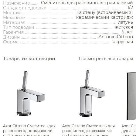
Переключатели потоков для душа
Смеситель для раковины встраиваемый
Назначение
Полки на ванну
1/2
Стандарт подводки
Сравнение
Избранное
Корзина
Вход
Душевые форсунки
на стену (встраиваемый)
Монтаж
Полки-ниши
керамический картридж
Механизм
Комплектующие для душа
латунь
Материал
Сиденья
жетская
Тип подводки
5 лет
Гарантия
Сушилки для рук
Antonio Citterio
Дизайн
округлая
Форма
Фены и держатели
Диспенсеры ватных дисков
Товары из коллекции
Посмотреть все товары
Axor Citterio Смеситель для
Axor Citterio Смеситель для
Axor Ci
раковины однорычажный
раковины однорычажный
душа в
на 1 отверстие с донным
на 1 отверстие с донным
внешняя