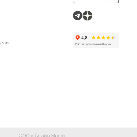
тели
ООО «Дизайн Молл»