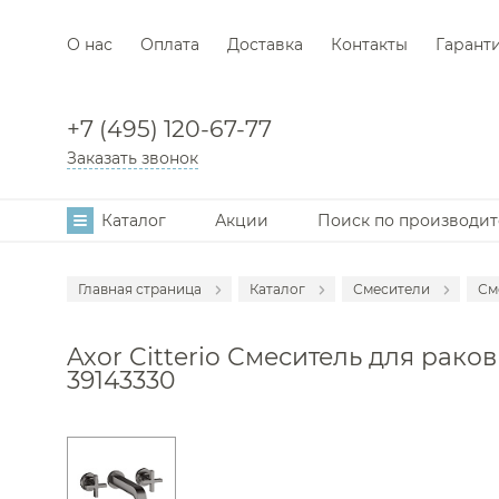
О нас
Оплата
Доставка
Контакты
Гарант
+7 (495) 120-67-77
Заказать звонок
Каталог
Акции
Поиск по производи
Главная страница
Каталог
Смесители
См
Аксессуары
С
Axor Citterio Смеситель для рако
Мебель для в
С
39143330
Раковины
С
Унитазы
С
Инсталляции
С
Ванны
С