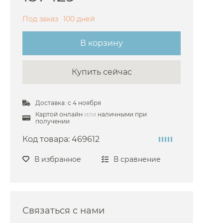
аиваемые Bossini
Под заказ
100 дней
аиваемые Burlington
В корзину
аиваемые Cezares
аиваемые Cisal
Купить сейчас
раиваемые Devon&Devon
аиваемые Dornbracht
Доставка: с 4 ноября
аиваемые Duravit
Картой онлайн
или
наличными при
получении
аиваемые Fantini
Код товара:
469612
иваемые Fima Carlo Frattini
аиваемые Gattoni
В избранное
В сравнение
аиваемые Geberit
аиваемые Gessi
раиваемые Grohe
Связаться с нами
раиваемые Hansgrohe