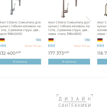
Смесители для биде Axor
Смесители для кухни Axor
Axor Citterio Смеситель для
Axor Citterio Смеситель для
Axor C
кухни с гибким изливом, на
кухни с гибким изливом, на
кухни
1 отв., 2 режима струи, цвет:
1 отв., 2 режима струи, цвет:
изливом
хром 39840000
нерж. сталь 39840800
нерж. 
Заказ 100 дн
Заказ 100 дн
132 400
руб.
177 373
руб.
116 
В корзину
В корзину