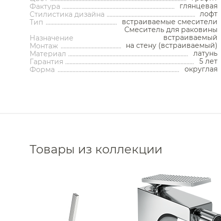
Корзины для белья
глянцевая
Фактура
Полотенцесушители водяные
Трапы 
Подставки
лофт
Стилистика дизайна
Полотенцесушители
Трапы 
Ароматические диффузоры
электрические
встраиваемые смесители
Тип
Донные
Поручни
Смеситель для раковины
Комплектующие для
Си
полотенцесушителей
встраиваемый
Полки на ванну
Назначение
Запорны
на стену (встраиваемый)
Монтаж
Полки-ниши
Сливы-
латунь
Материал
Сауны
Сиденья
Декоратив
5 лет
Гарантия
Сушилки для рук
округлая
Комплектующ
Форма
Фены и держатели
Диспенсеры ватных дисков
Товары из коллекции