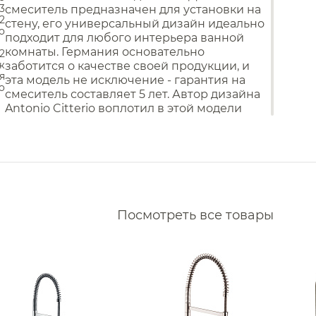
Сливы
3
смеситель предназначен для установки на
Накопительные
водонагреватели
2
Смесители для кухни
аиваемые Nofer
стену, его универсальный дизайн идеально
Проточные водонагреватели
о
подходит для любого интерьера ванной
раиваемые QuadroDesign
комнаты. Германия основательно
/2
ж
заботится о качестве своей продукции, и
аиваемые Mariani
я
эта модель не исключение - гарантия на
o
аиваемые Vincea
смеситель составляет 5 лет. Автор дизайна
Antonio Citterio воплотил в этой модели
раиваемые Wonzon & Woghand
свой талант и изысканный вкус, создав
раиваемые BelBagno
утонченный и изящный дизайн. Смеситель
имеет глянцевую отделку, а встроенный
аиваемые Daniel
керамический картридж обеспечивает
плавное и надежное управление водой.
раиваемые Sancos
Дополнительно, для установки требуется
аиваемые Alpi
приобретение встраиваемой части
Посмотреть все товары
10303180.
раиваемые Ritmonio
Фильтр
Все