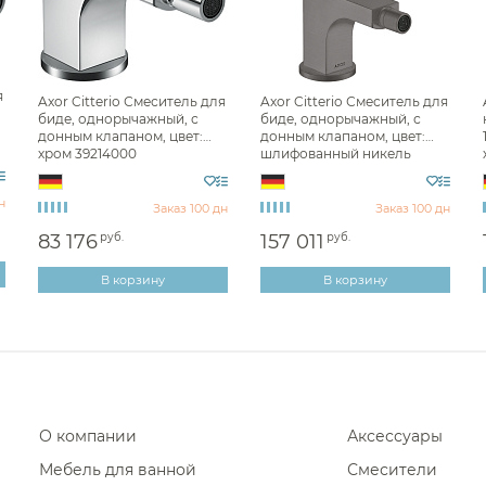
я
Axor Citterio Смеситель для
Axor Citterio Смеситель для
биде, однорычажный, с
биде, однорычажный, с
донным клапаном, цвет:
донным клапаном, цвет:
хром 39214000
шлифованный никель
39210340
н
Заказ 100 дн
Заказ 100 дн
83 176
руб.
157 011
руб.
В корзину
В корзину
О компании
Аксессуары
Мебель для ванной
Смесители