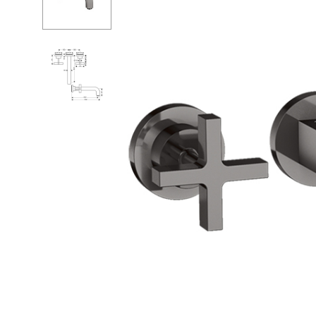
Душевые огр
С
Душ
С
Мойки и аксе
П
Полотенцесу
К
Трапы и слив
Д
Биде
С
Писсуары
К
Акриловые в
Водонагреват
Сауны
Подготовка