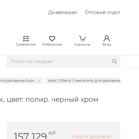
Дизайнерам
Оптовый отдел
Сравнение
Избранное
Корзина
Вход
ля раковины Axor
Axor Citterio Смеситель для раковины встраива
раиваемые Abber
к, цвет: полир. черный хром
аиваемые Allen Brau
раиваемые Almar
раиваемые Am.Pm
раиваемые Boheme
157 129
руб.
Нашли дешевле?
раиваемые Bongio