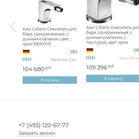
Axor Citterio Смеситель дл
ель для
Axor Citterio Смеситель для
биде, однорычажный, с
биде, однорычажный, с
донным клапаном, с
ный,
донным клапаном, цвет:
текстурой, цвет: хром
й
хром 39210000
39201000
Заказ 100 д
з 100 дн
Наличие: 2 шт.
109 396
руб.
104 680
руб.
В корзину
В корзину
+7 (495) 120-67-77
Заказать звонок