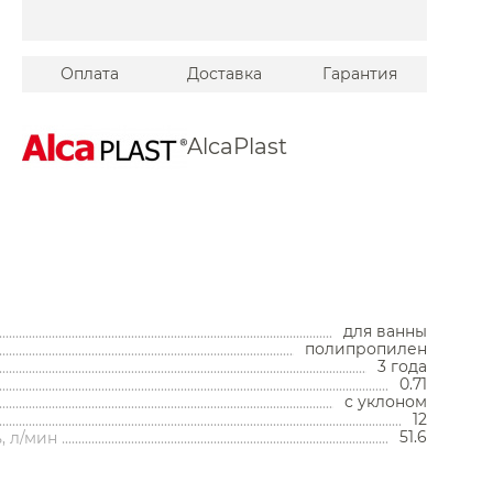
Albert
e
Оплата
Доставка
Гарантия
elafon
AlcaPlast
cht
o
&Devon
Унитазы
ton
для ванны
Унитазы с бачком
полипропилен
Унитазы подвесные
3 года
Унитазы приставные
0.71
rm
Комплекты с инсталляцией
с уклоном
Комплектующие для унитазов
12
51.6
, л/мин
Мойки и аксессуары
& Boch
Кухонные мойки