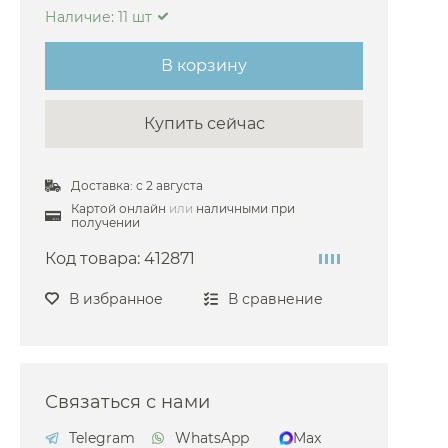
Наличие: 11 шт
ohe
В корзину
s
Купить сейчас
Доставка: с 2 августа
raft
Картой онлайн
или
наличными при
получении
Код товара:
412871
В избранное
В сравнение
i
Связаться с нами
au
Telegram
WhatsApp
Max