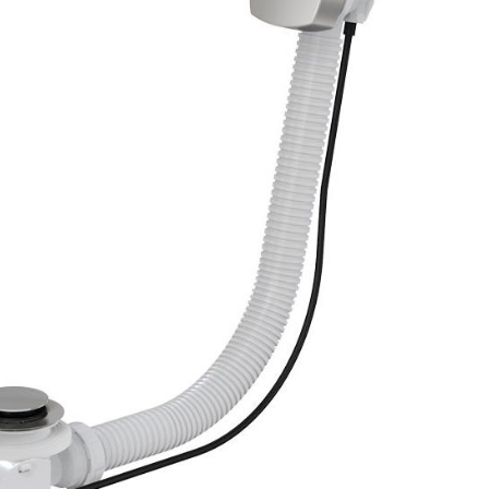
Комплектующие для сливов
Сливы-переливы Grohe
аждения
Сливы-переливы Hansgr
Сливы-переливы Omnire
ссуары
Сливы-переливы Timo
шители
Сливы-переливы Viega
Сливы-переливы Wasserc
Сливы-переливы Cisal
анны
Сливы-переливы Duravit
ели
Сливы-переливы Geberit
Сливы-переливы Kaldewe
Сливы-переливы Kludi
Сливы-переливы Simas
Аксессуары
Сливы-переливы Allen Br
Сливы-переливы Am.Pm