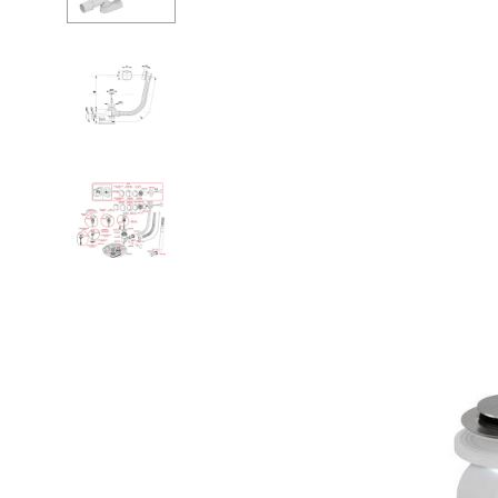
Ванны
Душевые огр
Душ
Мойки и аксе
Полотенцесу
Биде
Писсуары
Акриловые в
Водонагреват
Сауны
Подготовка