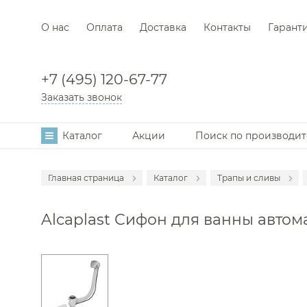
О нас
Оплата
Доставка
Контакты
Гарант
+7 (495) 120-67-77
Заказать звонок
Каталог
Акции
Поиск по производи
Главная страница
Каталог
Трапы и сливы
Аксессуары
Alcaplast Сифон для ванны автома
Мебель для в
Смесители
Раковины
Унитазы
Инсталляции