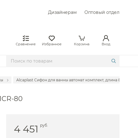
Дизайнерам
Оптовый отдел
Сравнение
Избранное
Корзина
Вход
ны
Alcaplast Сифон для ванны автомат комплект, длина 80 см, цве
ne
51CR-80
ne
no
4 451
руб.