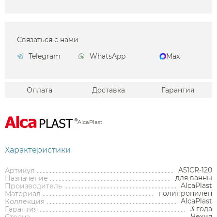
Связаться с нами
Telegram
WhatsApp
Max
Оплата
Доставка
Гарантия
AlcaPlast
Характеристики
A51CR-120
Артикул
для ванны
Назначение
AlcaPlast
Производитель
полипропилен
Материал
AlcaPlast
Коллекция
3 года
Гарантия
Чехия
Аксессуары