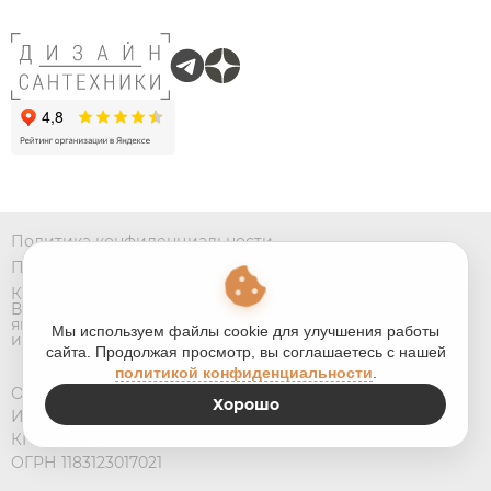
Политика конфиденциальности
Пользовательское соглашение
Карта сайта
Вся представленная на данном сайте информация не
является публичной офертой, носит исключительно
Мы используем файлы cookie для улучшения работы
информационный характер
сайта. Продолжая просмотр, вы соглашаетесь с нашей
политикой конфиденциальности
.
ООО «Дизайн Молл»
Хорошо
ИНН 3128134123
КПП 772501001
ОГРН 1183123017021