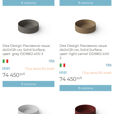
экостиль
В корзину
В корзину
Nemo
оранжевый
Раздел каталога
Nic Design
под камень
Nofer
розовый
NT Bagno
комплектующие для раковин
фиолетовый
Olympia
раковины встраиваемые сверху
синий
Dea Design Раковина чаша
Dea Design Раковина чаша
d40x12h см, Solid Surface,
d40x12h см, Solid Surface,
Omoikiri
раковины встраиваемые снизу
цвет: grey DD9812 400 3
цвет: light camel DD9812 400
2
Ravak
раковины мебельные
Remer
Под заказ
80 дней
раковины напольные
Под заказ
80 дней
74 450
руб.
Roca
74 450
руб.
раковины подвесные
В корзину
Salini
раковины чаши
В корзину
Sanvit
рукомойники
Sbordoni