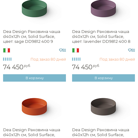
Burlington
хром
Catalano
белый
Ceramicanova
черный
Dea Design Раковина чаша
Dea Design Раковина чаша
d40x12h см, Solid Surface,
d40x12h см, Solid Surface,
Cezares
антрацит
цвет: sage DD9812 400 9
цвет: lavender DD9812 400 8
Cielo
графит
Dea Design
Под заказ
80 дней
Под заказ
80 дней
нержавеющая сталь
74 450
74 450
руб.
руб.
Devon&Devon
никель
Фактура
В корзину
В корзину
Duravit
золото
Emco
розовое золото
брашированная
Galassia
латунь
глянцевая
Geberit
медь
матовая
Gessi
бронза
Dea Design Раковина чаша
Dea Design Раковина чаша
d40x12h см, Solid Surface,
d40x12h см, Solid Surface,
Globo