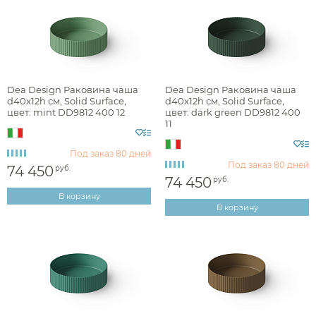
Поручни
Переключатели потоков для душа
Полки на ванну
Сравнение
Избранное
Корзина
Вход
Душевые форсунки
Полки-ниши
Комплектующие для душа
Сиденья
Dea Design Раковина чаша
Dea Design Раковина чаша
d40x12h см, Solid Surface,
d40x12h см, Solid Surface,
Сушилки для рук
цвет: mint DD9812 400 12
цвет: dark green DD9812 400
11
Фены и держатели
Диспенсеры ватных дисков
Под заказ
80 дней
Под заказ
80 дней
74 450
руб.
74 450
руб.
В корзину
В корзину