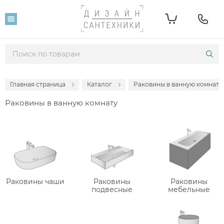
Фильтр
Розничная цена
От
До
Главная страница
Каталог
Раковины в ванную комнату
395
1 548 579
Раковины в ванную комнату
Популярность
Производитель
Раковины чаши
Раковины
Раковины
подвесные
мебельные
3SC
Abber