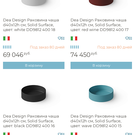
Simas
Монтаж
Tiffany World
Материал
Dea Design Раковина чаша
Dea Design Раковина чаша
Toto
d40x12h см, Solid Surface,
d40x12h см, Solid Surface,
цвет: white DD9812 400 18
цвет: red wine DD9812 400 17
Verona Style
Форма
Victoria+Albert
Под заказ
80 дней
Под заказ
80 дней
Ширина, см
69 046
74 450
руб.
руб.
Villeroy & Boch
От
До
Vincea
В корзину
В корзину
Vitra
Аксессуары
Глубина, см
Whitecross
Держатели туалетной бумаги
Высота, см
Дозаторы
Душ
Мыльницы
Dea Design Раковина чаша
Dea Design Раковина чаша
Каталог
Отверстия под смеситель
d40x12h см, Solid Surface,
d40x12h см, Solid Surface,
Стаканы
цвет: black DD9812 400 16
цвет: wave DD9812 400 15
Смесители встраиваемые для душа и ванны